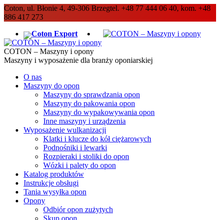
Coton, ul. Błonie 4, 49-306 Brzeg
tel. +48 77 444 06 40, kom. +48
886 417 273
Coton Export
COTON – Maszyny i opony
Maszyny i wyposażenie dla branży oponiarskiej
O nas
Maszyny do opon
Maszyny do sprawdzania opon
Maszyny do pakowania opon
Maszyny do wypakowywania opon
Inne maszyny i urządzenia
Wyposażenie wulkanizacji
Klatki i klucze do kół ciężarowych
Podnośniki i lewarki
Rozpieraki i stoliki do opon
Wózki i palety do opon
Katalog produktów
Instrukcje obsługi
Tania wysyłka opon
Opony
Odbiór opon zużytych
Skup opon