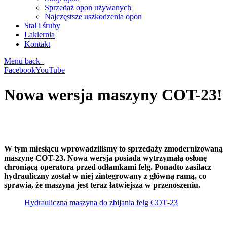
Sprzedaż opon używanych
Najczęstsze uszkodzenia opon
Stal i śruby
Lakiernia
Kontakt
Menu
back
Facebook
YouTube
Nowa wersja maszyny COT-23!
W tym miesiącu wprowadziliśmy to sprzedaży zmodernizowaną
maszynę COT-23. Nowa wersja posiada wytrzymałą osłonę
chroniącą operatora przed odłamkami felg. Ponadto zasilacz
hydrauliczny został w niej zintegrowany z główną ramą, co
sprawia, że maszyna jest teraz łatwiejsza w przenoszeniu.
Hydrauliczna maszyna do zbijania felg COT‑23