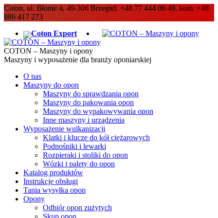
Coton, ul. Błonie 4, 49-306 Brzeg
tel. +48 77 444 06 40, kom. +48
886 417 273
Coton Export
COTON – Maszyny i opony
Maszyny i wyposażenie dla branży oponiarskiej
O nas
Maszyny do opon
Maszyny do sprawdzania opon
Maszyny do pakowania opon
Maszyny do wypakowywania opon
Inne maszyny i urządzenia
Wyposażenie wulkanizacji
Klatki i klucze do kół ciężarowych
Podnośniki i lewarki
Rozpieraki i stoliki do opon
Wózki i palety do opon
Katalog produktów
Instrukcje obsługi
Tania wysyłka opon
Opony
Odbiór opon zużytych
Skup opon