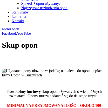
Sprzedaż opon używanych
Najczęstsze uszkodzenia opon
Stal i śruby
Lakiernia
Kontakt
Menu
back
Facebook
YouTube
Skup opon
Prowadzimy
hurtowy
skup opon używanych o wielu różnych
rozmiarach. Opony muszą nadawać się do dalszego użytku.
MINIMALNA PRZYJMOWANA ILOŚĆ – OKOŁO 100