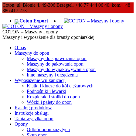
Coton, ul. Błonie 4, 49-306 Brzeg
tel. +48 77 444 06 40, kom. +48
886 417 273
Coton Export
COTON – Maszyny i opony
Maszyny i wyposażenie dla branży oponiarskiej
O nas
Maszyny do opon
Maszyny do sprawdzania opon
Maszyny do pakowania opon
Maszyny do wypakowywania opon
Inne maszyny i urządzenia
Wyposażenie wulkanizacji
Klatki i klucze do kół ciężarowych
Podnośniki i lewarki
Rozpieraki i stoliki do opon
Wózki i palety do opon
Katalog produktów
Instrukcje obsługi
Tania wysyłka opon
Opony
Odbiór opon zużytych
Skup opon